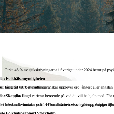
Cirka 46 % av sjukskrivningarna i Sverige under 2024 beror på psyk
lla: Folkhälsomyndigheten
ur lång tid tar behandlingen?
Ungefär 43 % av vuxna svenskar upplever oro, ångest eller ängslan 
la: Skandia
ehandlingens längd varierar beroende på vad du vill ha hjälp med. För må
 det inledande samtalet pratar vi om dina behov och gör upp en plan till
19 % av kvinnorna och 14 % av männen visar symtom på ångestsynd
la: Folkhälsorapport Stockholm
ris