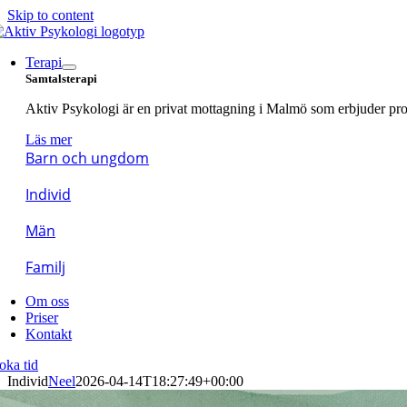
Skip to content
Terapi
Samtalsterapi
Aktiv Psykologi är en privat mottagning i Malmö som erbjuder prof
Läs mer
Barn och ungdom
Individ
Män
Familj
Om oss
Priser
Kontakt
oka tid
Individ
Neel
2026-04-14T18:27:49+00:00