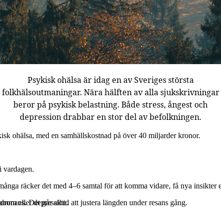
Psykisk ohälsa är idag en av Sveriges största
folkhälsoutmaningar. Nära hälften av alla sjukskrivningar
beror på psykisk belastning. Både stress, ångest och
depression drabbar en stor del av befolkningen.
isk ohälsa, med en samhällskostnad på över 40 miljarder kronor.
i vardagen.
nga räcker det med 4–6 samtal för att komma vidare, få nya insikter ell
sammans. Det går alltid att justera längden under resans gång.
rom eller depression.