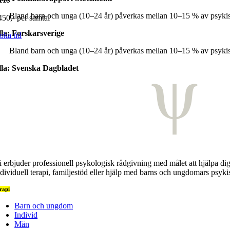
Bland barn och unga (10–24 år) påverkas mellan 10–15 % av psykisk
450,- per samtal
la: Forskarsverige
oka tid
Bland barn och unga (10–24 år) påverkas mellan 10–15 % av psykisk
la: Svenska Dagbladet
i erbjuder professionell psykologisk rådgivning med målet att hjälpa dig
ndividuell terapi, familjestöd eller hjälp med barns och ungdomars psykis
rapi
Barn och ungdom
Individ
Män