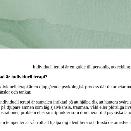
Individuell terapi är en guide till personlig utveckli
ad är individuell terapi?
ndividuell terapi är en djupgående psykologisk process där du arbetar me
änslor och tankar.
 individuell terapi är samtalen inriktad på att hjälpa dig att hantera svår
n på djupare ämnen som låg självkänsla, trauman, våld eller plötsliga l
rustrationer, problem eller smärtpunkter som dominerar ditt psykiska lan
om terapeuter är vår roll att hjälpa dig identifiera och förstå de omed