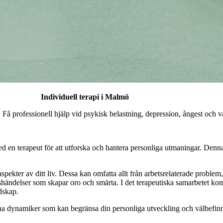
Individuell terapi i Malmö
ng. Få professionell hjälp vid psykisk belastning, depression, ångest och
d en terapeut för att utforska och hantera personliga utmaningar. Denna
a aspekter av ditt liv. Dessa kan omfatta allt från arbetsrelaterade proble
ivshändelser som skapar oro och smärta. I det terapeutiska samarbetet 
dskap.
vetna dynamiker som kan begränsa din personliga utveckling och välbefin